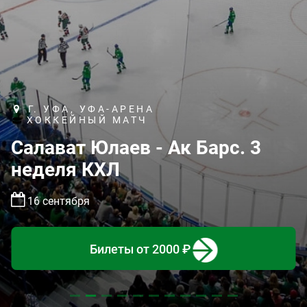
Г. УФА, УФА-АРЕНА
ХОККЕЙНЫЙ МАТЧ
Салават Юлаев - Ак Барс. 3
неделя КХЛ
16 сентября
Билеты
от 2000 ₽